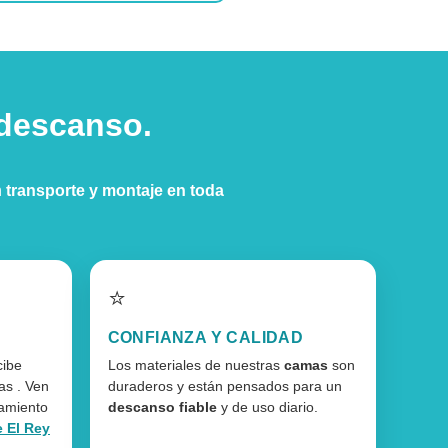
 descanso.
n
transporte y montaje en toda
⭐
CONFIANZA Y CALIDAD
cibe
Los materiales de nuestras
camas
son
as . Ven
duraderos y están pensados para un
ramiento
descanso fiable
y de uso diario.
e El Rey