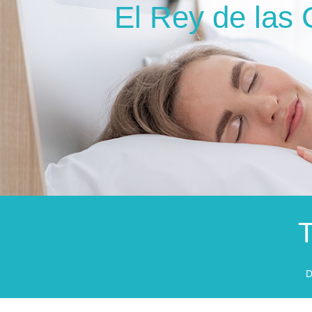
El Rey de las
T
D