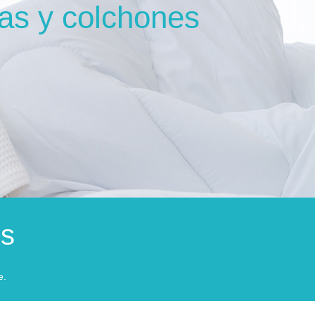
as y colchones
es
e.