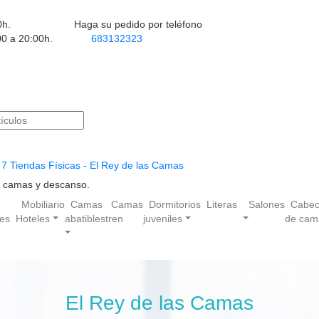
0h.
Haga su pedido por teléfono
00 a 20:00h.
683132323
7 Tiendas Físicas - El Rey de las Camas
en camas y descanso.
Mobiliario
Camas
Camas
Dormitorios
Literas
Salones
Cabec
les
Hoteles
abatibles
tren
juveniles
de cam
El Rey de las Camas