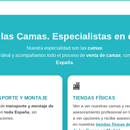
 las Camas. Especialistas en
Nuestra especialidad son las
camas
.
n ideal y acompañamos todo el proceso de
venta de camas
, co
España
.
🏬
SPORTE Y MONTAJE
TIENDAS FÍSICAS
o de
transporte y montaje de
Ven a ver nuestras camas y re
en
toda España
, sin
asesoramiento profesional en l
aciones.
a ver opciones y recibe aseso
en nuestras
tiendas físicas d