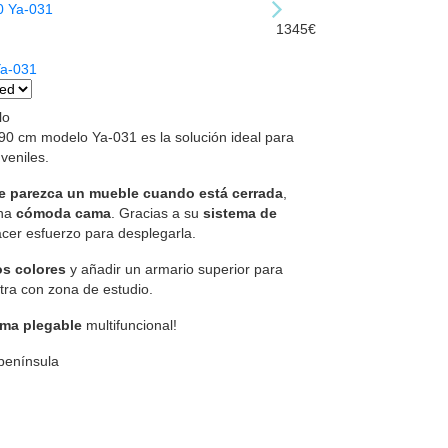
1345€
Ya-031
lo
90 cm modelo Ya-031 es la solución ideal para
veniles.
e parezca un mueble cuando está cerrada
,
una
cómoda cama
. Gracias a su
sistema de
acer esfuerzo para desplegarla.
os colores
y añadir un armario superior para
ra con zona de estudio.
ma plegable
multifuncional!
 península