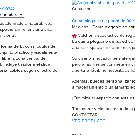
 YA 0342
Contactar
Cama plegable de pared de 90 
bado madera natural, ideal
Medidas
:
espacio
sin renunciar a una
uncional.
Colchón viscoelástico de rega
La
cama plegable de pared
de 
 forma de L
, con módulos de
ahorrar espacio en dormitorios ju
onjunto práctico y visualmente
libre la zona central del
Su diseño innovador
permite qu
d. Incluye
tirador metálico
pero al abrirse se convierte en 
onalizables
según el estilo del
apertura fácil
, no necesitarás h
Además, puedes
personalizar l
almacenamiento o un armario ext
¡Optimiza tu espacio con esta
ca
Transporte y Montaje en toda la
CONTACTAR
VER PRODUCTO