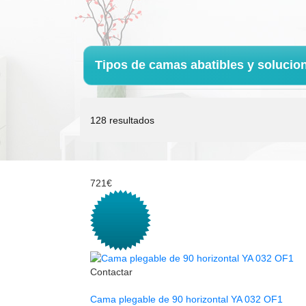
Tipos de camas abatibles y solucio
128 resultados
721€
Contactar
Cama plegable de 90 horizontal YA 032 OF1