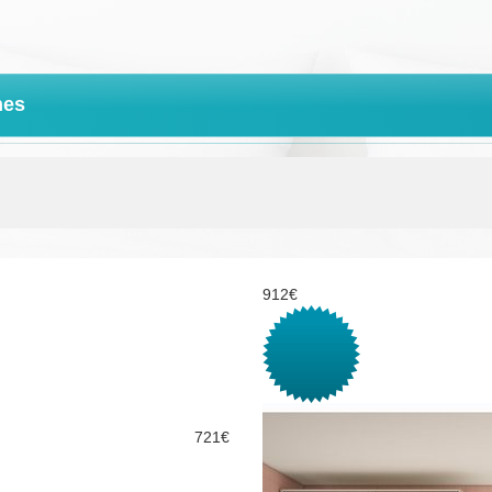
nes
912€
721€