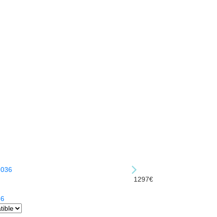
1297€
36