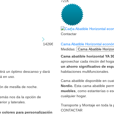
721€
Contactar
1426€
Cama Abatible Horizontal económ
Medidas
:
Cama abatible horizontal YA 3
aprovechar cada rincón del hogar.
un ahorro significativo de esp
irá un óptimo descanso y dará
habitaciones multifuncionales.
á en uso.
Cama abatible disponible en cu
Nordic.
Esta cama abatible per
ón de mesilla de noche.
muebles
, como estanterías o esc
cualquier hogar.
demás nos da la opción de
ior y laterales.
Transporte y Montaje en toda la
CONTACTAR
 colores para personalización