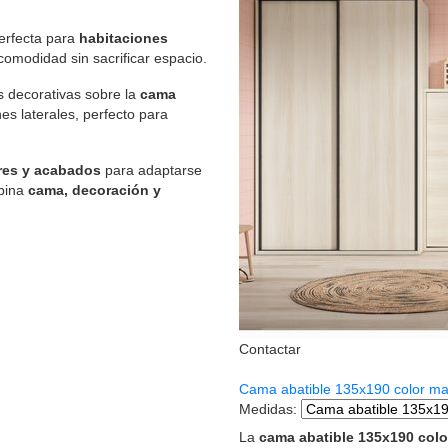
erfecta para
habitaciones
modidad sin sacrificar espacio.
s decorativas sobre la
cama
es laterales, perfecto para
ores y acabados
para adaptarse
mbina
cama, decoración y
Contactar
Cama abatible 135x190 color m
Medidas
:
La
cama abatible 135x190 col