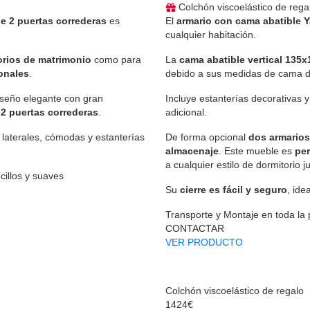
Colchón viscoelástico de rega
e 2 puertas correderas
es
El
armario con cama abatible Y
cualquier habitación.
orios de matrimonio
como para
La
cama abatible vertical 135
onales
.
debido a sus medidas de cama d
iseño elegante con gran
Incluye estanterías decorativas 
2 puertas correderas
.
adicional.
laterales, cómodas y estanterías
De forma opcional
dos armarios
almacenaje
. Este mueble es
per
a cualquier estilo de dormitorio ju
illos y suaves
Su
cierre es fácil y seguro
, ide
Transporte y Montaje en toda la
CONTACTAR
VER PRODUCTO
Colchón viscoelástico de regalo
1424€