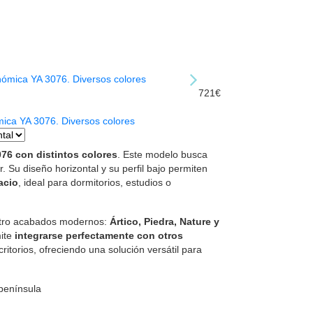
721€
ica YA 3076. Diversos colores
076 con distintos colores
. Este modelo busca
 Su diseño horizontal y su perfil bajo permiten
acio
, ideal para dormitorios, estudios o
atro acabados modernos:
Ártico, Piedra, Nature y
mite
integrarse perfectamente con otros
ritorios, ofreciendo una solución versátil para
 península