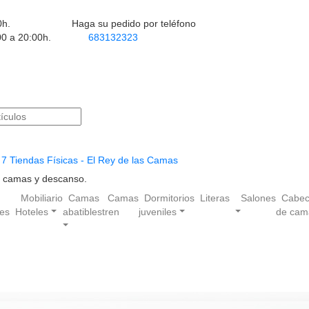
0h.
Haga su pedido por teléfono
00 a 20:00h.
683132323
7 Tiendas Físicas - El Rey de las Camas
en camas y descanso.
Mobiliario
Camas
Camas
Dormitorios
Literas
Salones
Cabec
les
Hoteles
abatibles
tren
juveniles
de cam