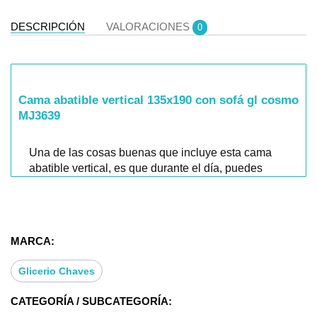
DESCRIPCIÓN
VALORACIONES
0
Cama abatible vertical 135x190 con sofá gl cosmo
MJ3639
Una de las cosas buenas que incluye esta cama
abatible vertical, es que durante el día, puedes
disfrutar de un salón con un cómodo sofá.
Más Información:
MARCA:
¿Estás buscando una solución inteligente para
Glicerio Chaves
maximizar el espacio en tu habitación? ¡No
busques más! Te presentamos la
cama abatible
CATEGORÍA / SUBCATEGORÍA:
vertical de 135x190 con sofá GL Cosmo MJ3639
,