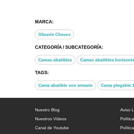
Diseñada para ser robusta, segura y adecu
multifuncional y estilizado. Aprovecha al 
MARCA:
Glicerio Chaves
CATEGORÍA / SUBCATEGORÍA:
Camas abatibles
Camas abatibles horizont
TAGS:
Cama abatible con armario
Cama plegable 
Nuestro Blog
Aviso 
Nuestros Vídeos
Polític
Canal de Youtube
Polític