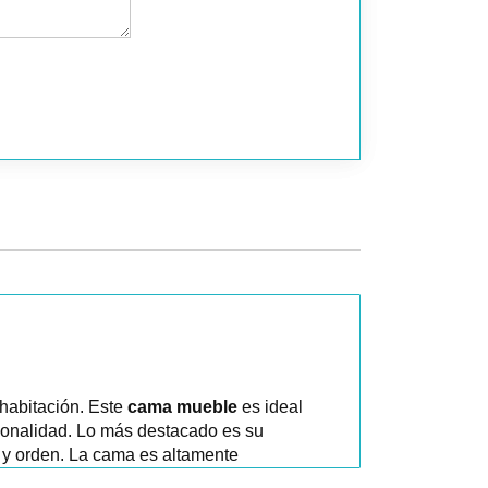
 habitación. Este
cama mueble
es ideal
ncionalidad. Lo más destacado es su
d y orden. La cama es altamente
uso individual como cama de matrimonio.