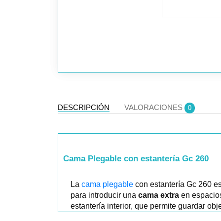
DESCRIPCIÓN
VALORACIONES
0
Cama Plegable con estantería Gc 260
La
cama plegable
con estantería Gc 260 es
para introducir una
cama extra
en espacios 
estantería interior, que permite guardar o
personalizable en colores y medidas, come