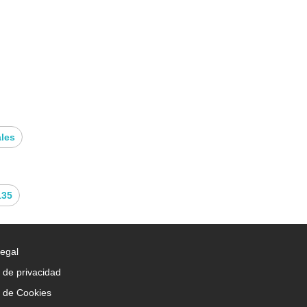
ada para uso diario, esta
cama plegable horizontal
transforma
máximo tu hogar con esta cama versátil y moderna.
ales
135
Legal
a de privacidad
a de Cookies