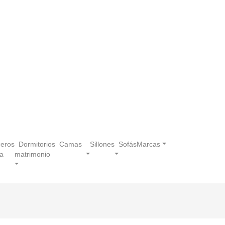
eros
Dormitorios
Camas
Sillones
Sofás
Marcas
a
matrimonio