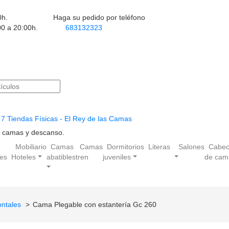
0h.
Haga su pedido por teléfono
00 a 20:00h.
683132323
7 Tiendas Físicas - El Rey de las Camas
en camas y descanso.
Mobiliario
Camas
Camas
Dormitorios
Literas
Salones
Cabec
les
Hoteles
abatibles
tren
juveniles
de cam
ontales
Cama Plegable con estantería Gc 260