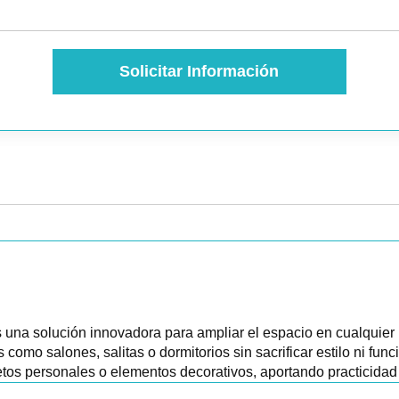
Solicitar Información
 una solución innovadora para ampliar el espacio en cualquier
como salones, salitas o dormitorios sin sacrificar estilo ni fu
bjetos personales o elementos decorativos, aportando practicida
nzando a partir de 135 cm, lo que la hace perfecta tanto para 