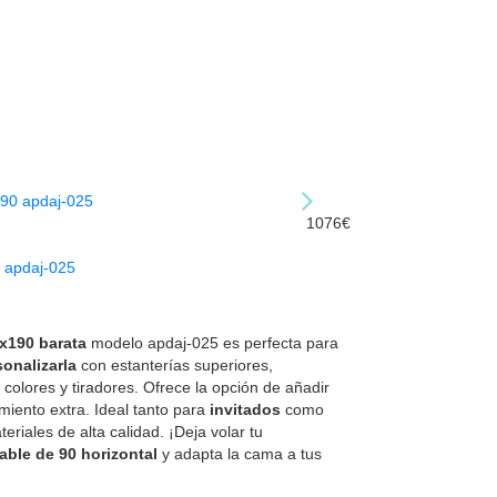
1076€
0 apdaj-025
0x190 barata
modelo apdaj-025 es perfecta para
sonalizarla
con estanterías superiores,
olores y tiradores. Ofrece la opción de añadir
iento extra. Ideal tanto para
invitados
como
eriales de alta calidad. ¡Deja volar tu
ble de 90 horizontal
y adapta la cama a tus