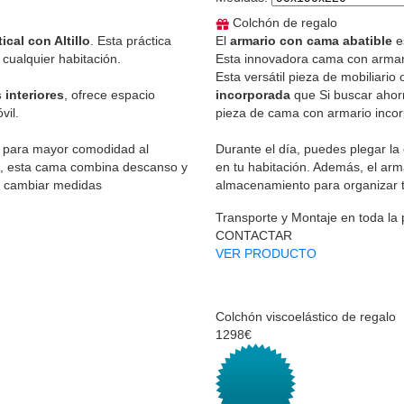
Colchón de regalo
ical con Altillo
. Esta práctica
El
armario con cama abatible
es
cualquier habitación.
Esta innovadora cama con armari
Esta versátil pieza de mobiliario
 interiores
, ofrece espacio
incorporada
que Si buscar ahorr
vil.
pieza de cama con armario inco
 para mayor comodidad al
Durante el día, puedes plegar la
os, esta cama combina descanso y
en tu habitación. Además, el arm
e cambiar medidas
almacenamiento para organizar t
Transporte y Montaje en toda la
CONTACTAR
VER PRODUCTO
Colchón viscoelástico de regalo
1298€