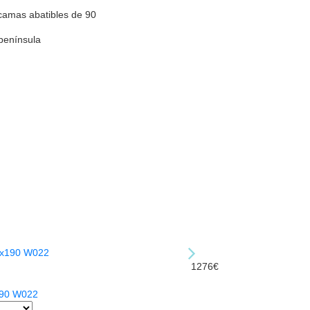
camas abatibles de 90
 península
1276€
190 W022