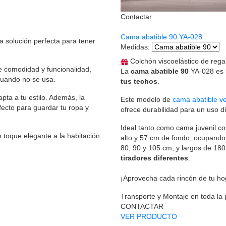
Contactar
Cama abatible 90 YA-028
a solución perfecta para tener
Medidas
:
Colchón viscoelástico de rega
 comodidad y funcionalidad,
La
cama abatible 90
YA-028 es l
cuando no se usa.
tus techos
.
apta a tu estilo. Además, la
Este modelo de
cama abatible ve
fecto para guardar tu ropa y
ofrece durabilidad para un uso di
Ideal tanto como cama juvenil c
 toque elegante a la habitación.
alto y 57 cm de fondo, ocupando 
80, 90 y 105 cm, y largos de 18
tiradores diferentes
.
¡Aprovecha cada rincón de tu ho
Transporte y Montaje en toda la
CONTACTAR
VER PRODUCTO