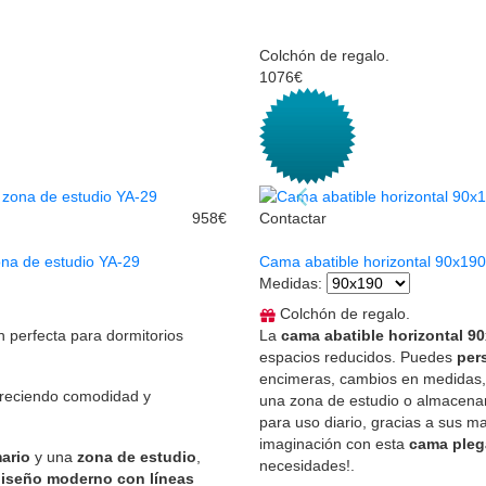
Colchón de regalo.
1076€
958€
Contactar
ona de estudio YA-29
Cama abatible horizontal 90x19
Medidas
:
Colchón de regalo.
n perfecta para dormitorios
La
cama abatible horizontal 9
espacios reducidos. Puedes
per
encimeras, cambios en medidas, c
freciendo comodidad y
una zona de estudio o almacenam
para uso diario, gracias a sus mat
imaginación con esta
cama plega
ario
y una
zona de estudio
,
necesidades!.
diseño moderno con líneas