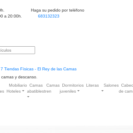
0h.
Haga su pedido por teléfono
00 a 20:00h.
683132323
7 Tiendas Físicas - El Rey de las Camas
en camas y descanso.
Mobiliario
Camas
Camas
Dormitorios
Literas
Salones
Cabec
les
Hoteles
abatibles
tren
juveniles
de cam