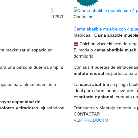
1297€
Contactar
Cama abatible mueble con 4 puer
Medidas
:
Colchón viscoelástico de rega
ara maximizar el espacio en
El modelo
cama abatible muebl
dormitorio.
para una persona duerma amplia
Con sus 4 puertas de almacena
multifuncional
es perfecto para
3 cajones para almacenamiento
La
cama abatible
se pliega fáci
ideal para dormitorios juveniles
escritorio opcional
, creando un
 mayor capacidad de
colores y tiradores
, ajustándose
Transporte y Montaje en toda la
CONTACTAR
VER PRODUCTO
.