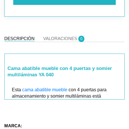
DESCRIPCIÓN
VALORACIONES
0
Cama abatible mueble con 4 puertas y somier
multiláminas YA 040
Esta
cama abatible mueble
con 4 puertas para
almacenamiento y somier multiláminas está
diseñada para transformar cualquier dormitorio
juvenil o de invitados en un espacio multifuncional
y ordenado.
MARCA:
Una de las características más destacadas de este