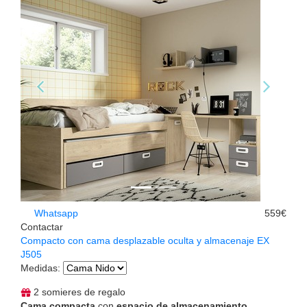
Whatsapp
559€
Contactar
Compacto con cama desplazable oculta y almacenaje EX
J505
Medidas
:
2 somieres de regalo
Cama compacta
con
espacio de almacenamiento