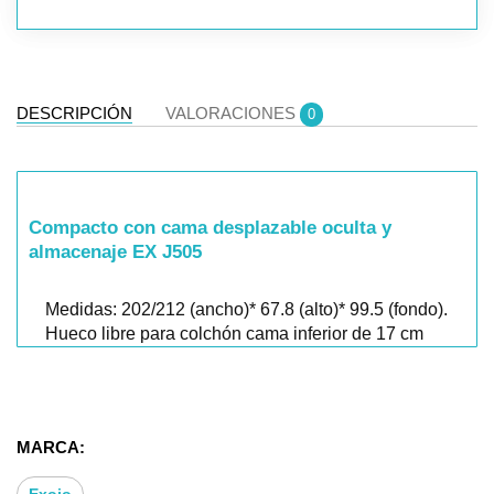
DESCRIPCIÓN
VALORACIONES
0
Compacto con cama desplazable oculta y
almacenaje EX J505
Medidas: 202/212 (ancho)* 67.8 (alto)* 99.5 (fondo).
Hueco libre para colchón cama inferior de 17 cm
Cama compacta recto cama desplazable oculta +
2C con ruedas o 3C contenedores 90*190
Si estás buscando tiendas de muebles en Las
MARCA:
Rozas, te recomendamos que visites nuestras
tiendas físicas, donde encontrarás una amplia
Exojo