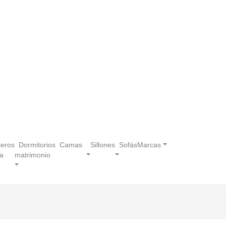
eros
Dormitorios
Camas
Sillones
Sofás
Marcas
a
matrimonio