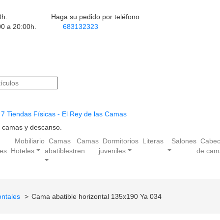
0h.
Haga su pedido por teléfono
00 a 20:00h.
683132323
7 Tiendas Físicas - El Rey de las Camas
en camas y descanso.
Mobiliario
Camas
Camas
Dormitorios
Literas
Salones
Cabec
les
Hoteles
abatibles
tren
juveniles
de cam
ontales
Cama abatible horizontal 135x190 Ya 034