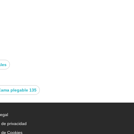
ales
Cama plegable 135
Legal
a de privacidad
a de Cookies