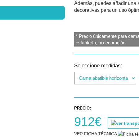
Además, puedes añadir una zo
decorativas para un uso ópti
* Precio únicamente para cama 
estantería, ni decoración
Seleccione medidas:
PRECIO:
912€
VER FICHA TÉCNICA