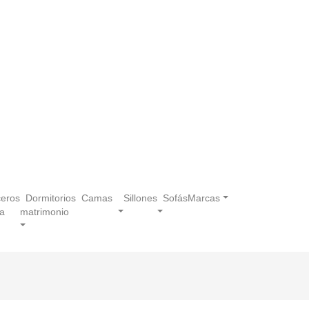
eros
Dormitorios
Camas
Sillones
Sofás
Marcas
a
matrimonio