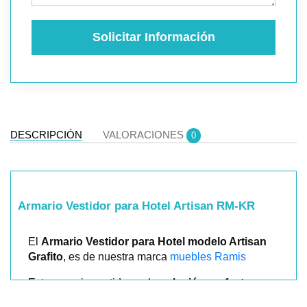
Solicitar Información
DESCRIPCIÓN
VALORACIONES
0
Armario Vestidor para Hotel Artisan RM-KR
El
Armario Vestidor para Hotel modelo Artisan
Grafito
, es de nuestra marca
muebles Ramis
Este armario vestidor es la
solución perfecta para
hoteles
que buscan combinar diseño moderno y