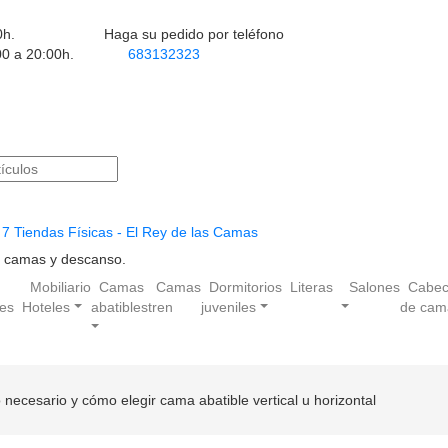
0h.
Haga su pedido por teléfono
00 a 20:00h.
683132323
7 Tiendas Físicas - El Rey de las Camas
en camas y descanso.
Mobiliario
Camas
Camas
Dormitorios
Literas
Salones
Cabec
les
Hoteles
abatibles
tren
juveniles
de cam
necesario y cómo elegir cama abatible vertical u horizontal