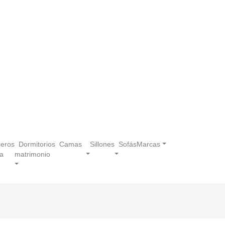
eros
Dormitorios
Camas
Sillones
Sofás
Marcas
a
matrimonio