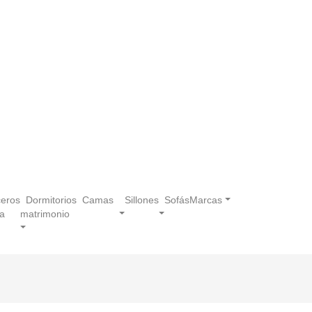
eros
Dormitorios
Camas
Sillones
Sofás
Marcas
a
matrimonio