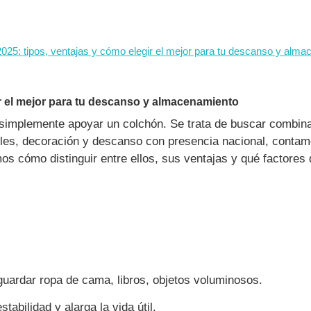
25: tipos, ventajas y cómo elegir el mejor para tu descanso y alm
r el mejor para tu descanso y almacenamiento
simplemente apoyar un colchón. Se trata de buscar combinaci
bles, decoración y descanso con presencia nacional, cont
mos cómo distinguir entre ellos, sus ventajas y qué factore
uardar ropa de cama, libros, objetos voluminosos.
tabilidad y alarga la vida útil.