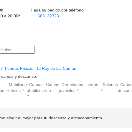
0h.
Haga su pedido por teléfono
00 a 20:00h.
683132323
7 Tiendas Físicas - El Rey de las Camas
en camas y descanso.
Mobiliario
Camas
Camas
Dormitorios
Literas
Salones
Cabec
les
Hoteles
abatibles
tren
juveniles
de cam
ómo elegir el mejor para tu descanso y almacenamiento