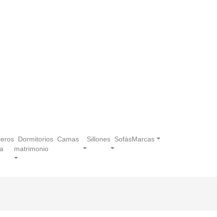
eros
Dormitorios
Camas
Sillones
Sofás
Marcas
a
matrimonio