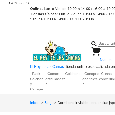
CONTACTO
Online:
Lun. a Vie. de 10:00 a 14:00 / 16:00 a 19:0
Tiendas físicas:
Lun. a Vie. de 10:00 a 14:00 / 17:
Sab. de 10:00 a 14:00 / 17:30 a 20:00h.
Nuestras 
El Rey de las Camas
, tienda online especializada 
Pack
Camas
Colchones
Canapes
Cunas
Colchón
articuladas
abatibles
convertib
y
Canape
Inicio
Blog
Dormitorio invisible: tendencias j