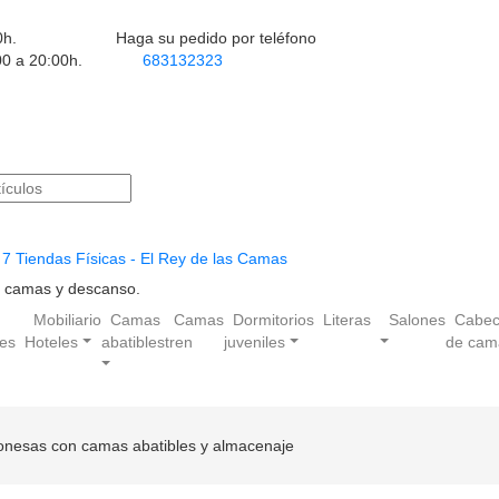
0h.
Haga su pedido por teléfono
00 a 20:00h.
683132323
7 Tiendas Físicas - El Rey de las Camas
en camas y descanso.
Mobiliario
Camas
Camas
Dormitorios
Literas
Salones
Cabec
les
Hoteles
abatibles
tren
juveniles
de cam
aponesas con camas abatibles y almacenaje