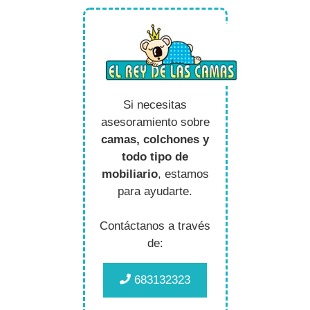
Si necesitas
asesoramiento sobre
camas, colchones y
todo tipo de
mobiliario
, estamos
para ayudarte.
Contáctanos a través
de:
683132323