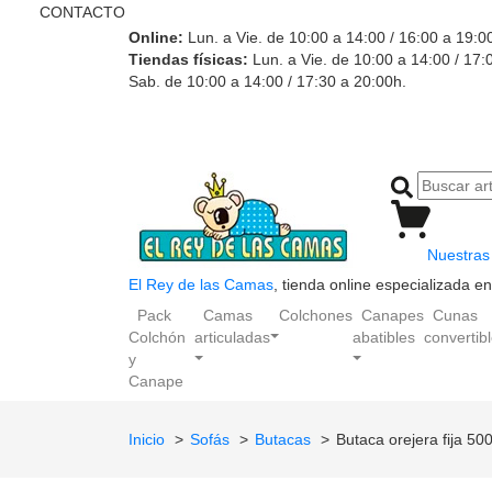
CONTACTO
Online:
Lun. a Vie. de 10:00 a 14:00 / 16:00 a 19:0
Tiendas físicas:
Lun. a Vie. de 10:00 a 14:00 / 17:
Sab. de 10:00 a 14:00 / 17:30 a 20:00h.
Nuestras 
El Rey de las Camas
, tienda online especializada 
Pack
Camas
Colchones
Canapes
Cunas
Colchón
articuladas
abatibles
convertib
y
Canape
Inicio
Sofás
Butacas
Butaca orejera fija 50