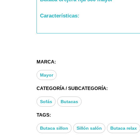
Características:
* GRAN VARIEDAD DE COLORES Y TE
* ARMAZON: MACIZO DE MADERA DE P
MARCA:
* ASIENTO: GOMA 30 KG., RECUBIERTO
Mayor
* RESPALDO: GOMA 25 KG., SUPERSU
CATEGORÍA / SUBCATEGORÍA:
Sofás
Butacas
TAGS:
Butaca sillon
Sillón salón
Butaca relax