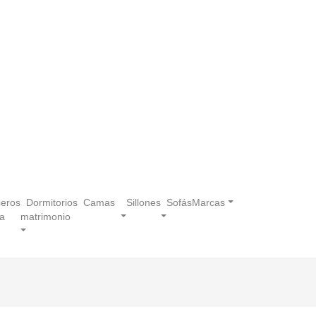
eros
Dormitorios
Camas
Sillones
Sofás
Marcas
a
matrimonio