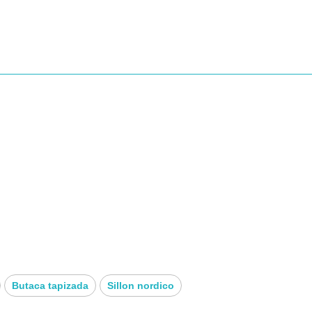
XTURAS
INO Y ASIENTO DE CINCHA ELÁSTICA
 DE FIBRA
AVE RECUBIERTA DE FIBRA
Butaca tapizada
Sillon nordico