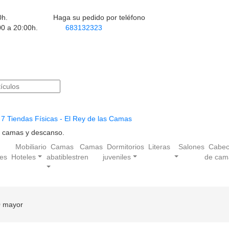
0h.
Haga su pedido por teléfono
00 a 20:00h.
683132323
7 Tiendas Físicas - El Rey de las Camas
en camas y descanso.
Mobiliario
Camas
Camas
Dormitorios
Literas
Salones
Cabec
les
Hoteles
abatibles
tren
juveniles
de cam
0 mayor