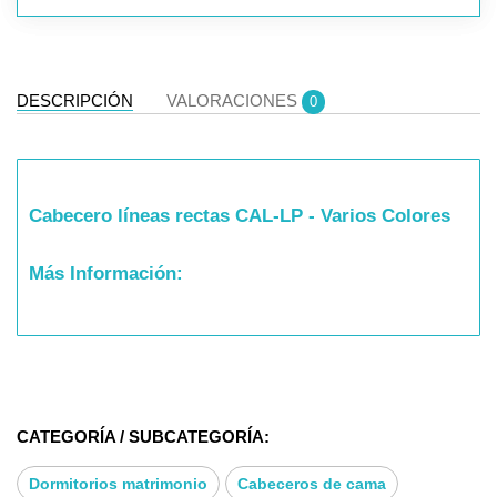
DESCRIPCIÓN
VALORACIONES
0
Cabecero líneas rectas CAL-LP - Varios Colores
Más Información:
Para Cama de 90/105: Medida Total 105cm, Grosor
9cm, Alto 120cm
CATEGORÍA / SUBCATEGORÍA:
Para Cama de 135/140: Medida Total 145cm,
Grosor 9cm, Alto 120cm
Dormitorios matrimonio
Cabeceros de cama