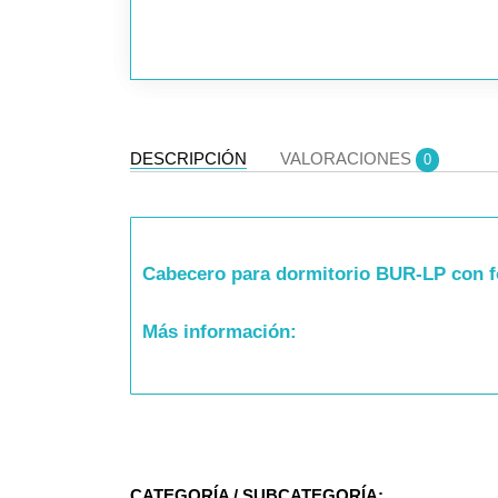
DESCRIPCIÓN
VALORACIONES
0
Cabecero para dormitorio BUR-LP con f
Más información:
Para Cama de 90/105: Ancho 105cm, Gros
Para Cama de 135/140: Ancho 145cm, Gro
CATEGORÍA / SUBCATEGORÍA: