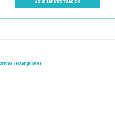
Solicitar Información
ormas rectangulares
or 9cm, Alto 120cm
sor 9cm, Alto 120cm