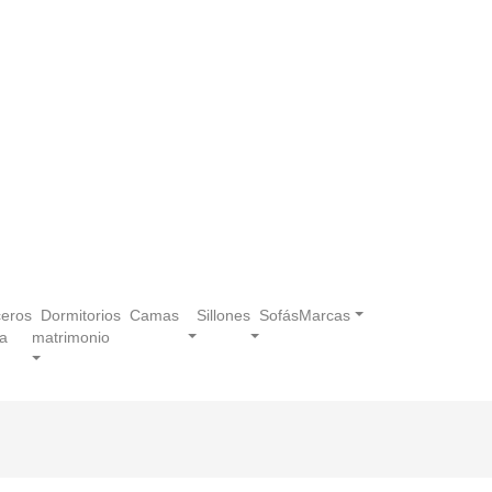
eros
Dormitorios
Camas
Sillones
Sofás
Marcas
a
matrimonio