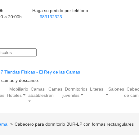
0h.
Haga su pedido por teléfono
00 a 20:00h.
683132323
7 Tiendas Físicas - El Rey de las Camas
en camas y descanso.
Mobiliario
Camas
Camas
Dormitorios
Literas
Salones
Cabec
les
Hoteles
abatibles
tren
juveniles
de cam
cama
Cabecero para dormitorio BUR-LP con formas rectangulares