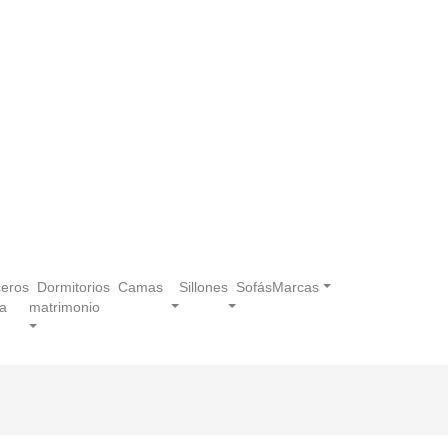
eros
Dormitorios
Camas
Sillones
Sofás
Marcas
a
matrimonio