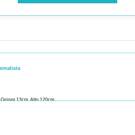
imalista
 Grosor 13cm, Alto 120cm
, Grosor 13cm, Alto 120cm
osor 13cm, Alto 120cm