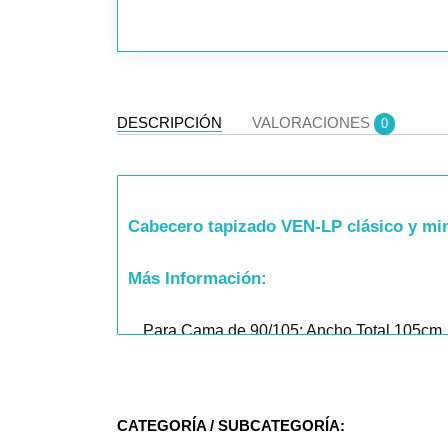
DESCRIPCIÓN
VALORACIONES
0
Cabecero tapizado VEN-LP clásico y min
Más Información:
Para Cama de 90/105: Ancho Total 105cm,
Para Cama de 135/140: Ancho Total 145cm
Para Cama de 150: Ancho Total 160cm, Gr
CATEGORÍA / SUBCATEGORÍA: