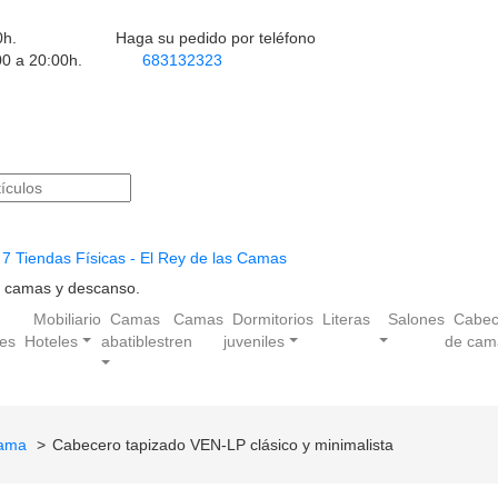
0h.
Haga su pedido por teléfono
00 a 20:00h.
683132323
7 Tiendas Físicas - El Rey de las Camas
en camas y descanso.
Mobiliario
Camas
Camas
Dormitorios
Literas
Salones
Cabec
les
Hoteles
abatibles
tren
juveniles
de cam
cama
Cabecero tapizado VEN-LP clásico y minimalista