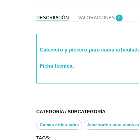
DESCRIPCIÓN
VALORACIONES
0
Cabecero y piecero para cama articula
Ficha técnica:
- Medidas cabecero: 92 (ancho) 60 (alto) *19
CATEGORÍA / SUBCATEGORÍA:
Camas articuladas
Accesorios para cama art
TAGS: