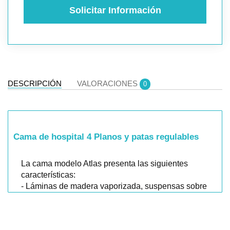
Solicitar Información
DESCRIPCIÓN
VALORACIONES
0
Cama de hospital 4 Planos y patas regulables
La cama modelo Atlas presenta las siguientes
características:
- Láminas de madera vaporizada, suspensas sobre
tacos de elásticos, con regulación de tensión en la
zona lumbar, para un mejor descanso.
- Estructura de acero en perfiles de 50x20 y lecho