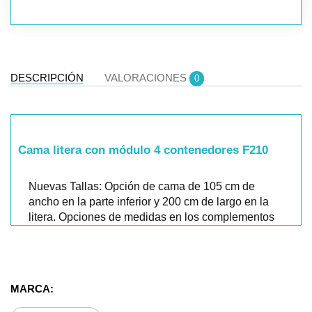
DESCRIPCIÓN
VALORACIONES
0
Cama litera con módulo 4 contenedores F210
Nuevas Tallas: Opción de cama de 105 cm de
ancho en la parte inferior y 200 cm de largo en la
litera. Opciones de medidas en los complementos
(consultar).
Datos Técnicos:
- Cama litera 90+135 derecha/izquierda con
MARCA:
módulo de 4 contenedores 90*190
- Medidas: 200 (ancho)* 175 (alto)* 147.1 (fondo).