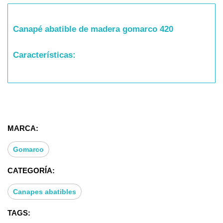
Canapé abatible de madera gomarco 420
Características:
* Alto / 37
* Largo / 180, 190, 200.
* Ancho / 80, 90, 105, 120, 135, 140, 150, 160, 180,
200
MARCA:
* Hueco interior / 29.
* Medidas en centímetros.
Gomarco
CATEGORÍA:
Sistema duplex:
Canapes abatibles
* 2 canapés unidos mediante pilastra central.
TAGS:
* Se presentan con tapa partida y medianera.