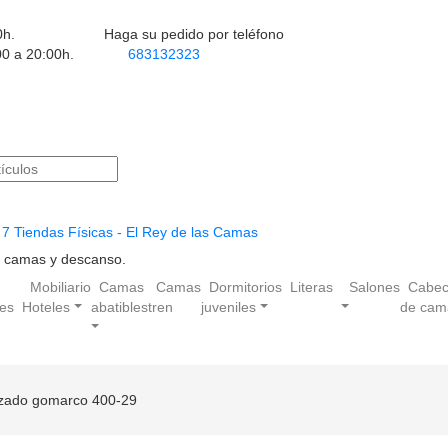
0h.
Haga su pedido por teléfono
00 a 20:00h.
683132323
7 Tiendas Físicas - El Rey de las Camas
en camas y descanso.
Mobiliario
Camas
Camas
Dormitorios
Literas
Salones
Cabec
les
Hoteles
abatibles
tren
juveniles
de cam
izado gomarco 400-29