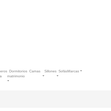
eros
Dormitorios
Camas
Sillones
Sofás
Marcas
a
matrimonio