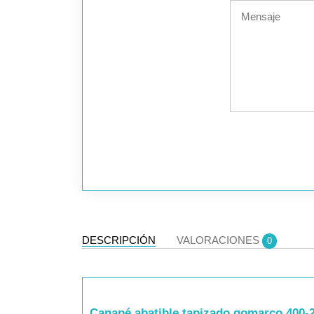
DESCRIPCIÓN
VALORACIONES
0
Canapé abatible tapizado gomarco 400-