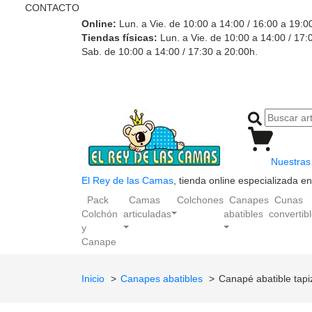
CONTACTO
Online:
Lun. a Vie. de 10:00 a 14:00 / 16:00 a 19:0
Tiendas físicas:
Lun. a Vie. de 10:00 a 14:00 / 17:
Sab. de 10:00 a 14:00 / 17:30 a 20:00h.
Nuestras 
El Rey de las Camas
, tienda online especializada 
Pack
Camas
Colchones
Canapes
Cunas
Colchón
articuladas
abatibles
convertib
y
Canape
Inicio
Canapes abatibles
Canapé abatible tap