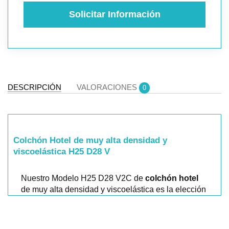
Solicitar Información
DESCRIPCIÓN
VALORACIONES
0
Colchón Hotel de muy alta densidad y
viscoelástica H25 D28 V
Nuestro Modelo H25 D28 V2C de
colchón hotel
de muy alta densidad y viscoelástica es la elección
perfecta para hoteles y locales de hospedaje que
buscan
ofrecer a sus clientes una experiencia de
descanso incomparable
.