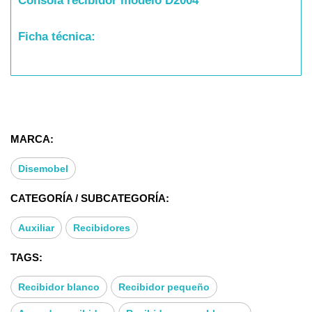
Consola recibidor modelo D2004
Ficha técnica:
* Tipo mueble auxiliar: Recibidor consola
* Medidas: 110x30x80 cms
MARCA:
Disemobel
CATEGORÍA / SUBCATEGORÍA:
Auxiliar
Recibidores
TAGS:
Recibidor blanco
Recibidor pequeño