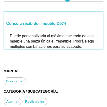
Consola recibidor modelo D674
Puede personalizarla al máximo haciendo de este
mueble una pieza única e irrepetible. Podrá elegir
múltiples combinaciones para su acabado:
personalizarla al máximo haciendo de este mueble
una pieza única e irrepetible. Y completarla con el
espejo o un cuadro.
MARCA:
Ficha técnica:
Disemobel
CATEGORÍA / SUBCATEGORÍA:
* Tipo mueble auxiliar: Recibidor consola
* Medidas: 77x28x85 cms
Auxiliar
Recibidores