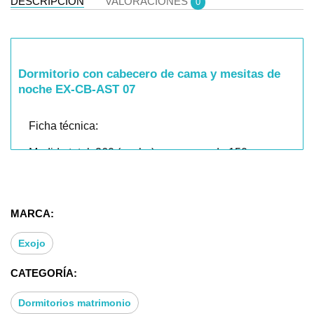
DESCRIPCIÓN
VALORACIONES
0
Dormitorio con cabecero de cama y mesitas de
noche EX-CB-AST 07
Ficha técnica:
Medida total: 260 (ancho) para cama de 150
- Cabecero Folo: 202 (ancho) * 61 (alto)* 3,2
(fondo)- Mesita Ibi 2 cajones: 50 (ancho)*42,7 +12
MARCA:
(alto con patas) *39,7 (fondo)
Exojo
CATEGORÍA:
Datos Técnicos:
Dormitorios matrimonio
- Dormitorio matrimonio para cama 150 cm