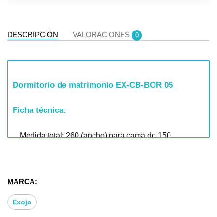
DESCRIPCIÓN
VALORACIONES
0
Dormitorio de matrimonio EX-CB-BOR 05
Ficha técnica:
Medida total: 260 (ancho) para cama de 150
- Cabecero Aria: 200 (ancho) * 60 (alto)* 3,2 (fondo).
- Mesitas Ibi 3 cajones: 50 (ancho)*62 (alto) *39.7
MARCA:
(fondo)
Exojo
Datos Técnicos: