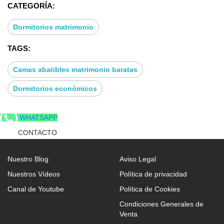
CATEGORÍA:
- Dormitorio matrimonio para cama 150 cm
cabecero + 2 mesitas 260 cm Albo/Rayado
Dormitorios matrimonio
TAGS:
Camas abatibles matrimonio baratas
Dormitorios económicos
WHATSAPP
CONTACTO
Nuestro Blog
Aviso Legal
Nuestros Vídeos
Política de privacidad
Canal de Youtube
Política de Cookies
Condiciones Generales de
Venta