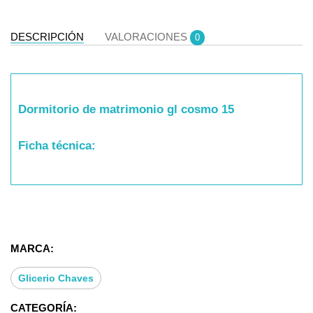
DESCRIPCIÓN
VALORACIONES
0
Dormitorio de matrimonio gl cosmo 15
Ficha técnica:
* Tipo de cama: Dormitorio de matrimonio GL
COSMO
* Cabezal 305x115cm
* Mesita 1 contenedor y 2 cajones
MARCA:
Glicerio Chaves
CATEGORÍA: