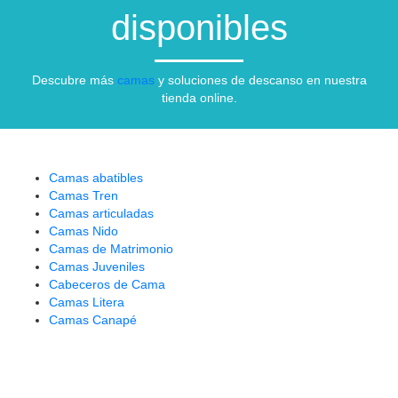
disponibles
Descubre más
camas
y soluciones de descanso en nuestra
tienda online.
Camas abatibles
Camas Tren
Camas articuladas
Camas Nido
Camas de Matrimonio
Camas Juveniles
Cabeceros de Cama
Camas Litera
Camas Canapé