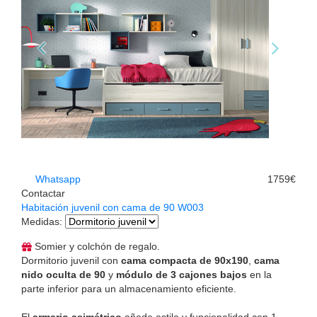
Whatsapp
1759€
Contactar
Habitación juvenil con cama de 90 W003
Medidas
:
Somier y colchón de regalo.
Dormitorio juvenil con
cama compacta de 90x190
,
cama
nido oculta de 90
y
módulo de 3 cajones bajos
en la
parte inferior para un almacenamiento eficiente.
El
armario asimétrico
añade estilo y funcionalidad con 1