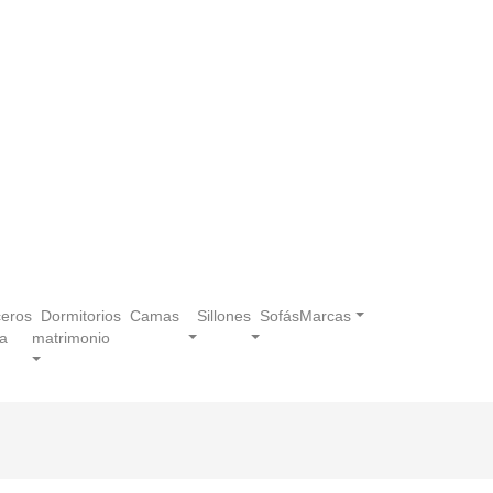
eros
Dormitorios
Camas
Sillones
Sofás
Marcas
a
matrimonio