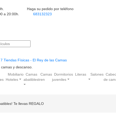
0h.
Haga su pedido por teléfono
00 a 20:00h.
683132323
7 Tiendas Físicas - El Rey de las Camas
en camas y descanso.
Mobiliario
Camas
Camas
Dormitorios
Literas
Salones
Cabec
les
Hoteles
abatibles
tren
juveniles
de cam
tibles! Te llevas REGALO