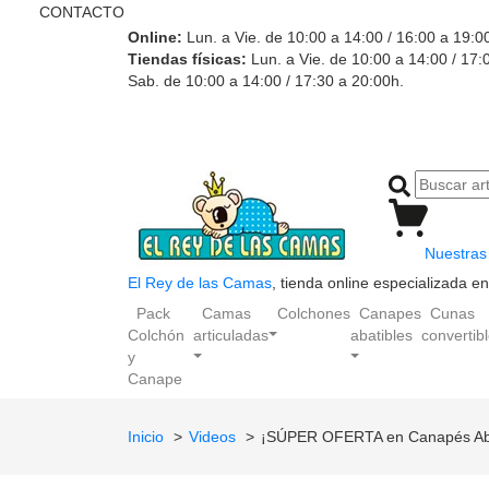
CONTACTO
Online:
Lun. a Vie. de 10:00 a 14:00 / 16:00 a 19:0
Tiendas físicas:
Lun. a Vie. de 10:00 a 14:00 / 17:
Sab. de 10:00 a 14:00 / 17:30 a 20:00h.
Nuestras 
El Rey de las Camas
, tienda online especializada 
Pack
Camas
Colchones
Canapes
Cunas
Colchón
articuladas
abatibles
convertib
y
Canape
Inicio
Videos
¡SÚPER OFERTA en Canapés Aba