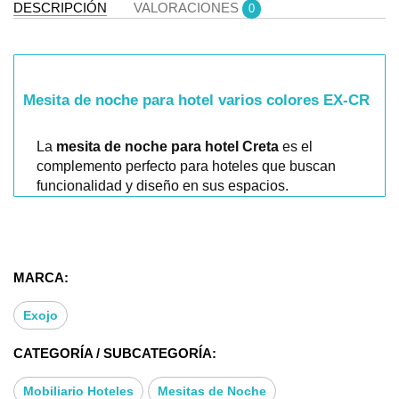
DESCRIPCIÓN
VALORACIONES
0
Mesita de noche para hotel varios colores EX-CR
La
mesita de noche para hotel Creta
es el
complemento perfecto para hoteles que buscan
funcionalidad y diseño en sus espacios.
Esta
mesita de noche colores
se caracteriza por
su versatilidad, ofreciendo una mezcla de
acabados en
madera natural
y
blanco
que se
MARCA:
adapta fácilmente a cualquier tipo de
mobiliario de
hotel
.
Exojo
Con un diseño moderno y elegante, es ideal para
hoteles que buscan
destacar por su estética
.
CATEGORÍA / SUBCATEGORÍA:
El modelo Creta presenta una combinación única:
Mobiliario Hoteles
Mesitas de Noche