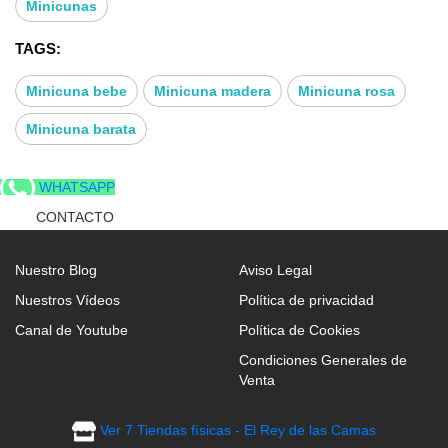
Minicunas
TAGS:
Minicuna bebe
Minicuna madera
Minicuna rosa
Minicuna barata
WHATSAPP
CONTACTO
Nuestro Blog
Aviso Legal
Nuestros Vídeos
Política de privacidad
Canal de Youtube
Política de Cookies
Condiciones Generales de
Venta
Ver 7 Tiendas físicas - El Rey de las Camas