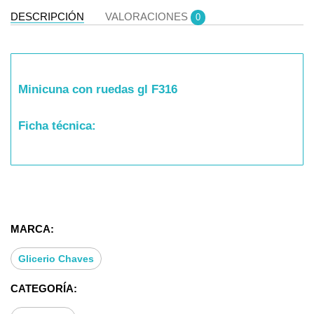
DESCRIPCIÓN
VALORACIONES
0
Minicuna con ruedas gl F316
Ficha técnica:
- Cuna bicolor para colchón de 120*60 con
barandilla recta y ruedas.
MARCA:
- Medidas: 140 (ancho) * 86,3 (alto) * 70 (fondo)
Glicerio Chaves
Permite distintas medidas para los complementos.
CATEGORÍA:
Colores/Tapizados/Tiradores: