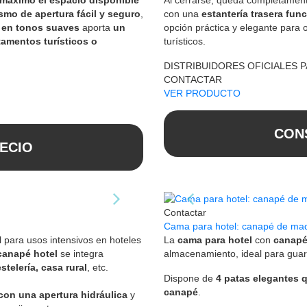
mo de apertura fácil y seguro
,
con una
estantería trasera fun
 en tonos suaves
aporta
un
opción práctica y elegante para 
tamentos turísticos o
turísticos.
DISTRIBUIDORES OFICIALES 
CONTACTAR
VER PRODUCTO
CON
ECIO
Contactar
Cama para hotel: canapé de ma
para usos intensivos en hoteles
La
cama para hotel
con
canapé
canapé hotel
se integra
almacenamiento, ideal para guar
telería, casa rural
, etc.
Dispone de
4 patas elegantes q
canapé
.
 con una apertura hidráulica
y