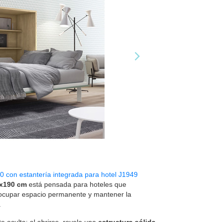
0 con estantería integrada para hotel J1949
x190 cm
está pensada para hoteles que
ocupar espacio permanente y mantener la
.
 oculta; al abrirse, revela una
estructura sólida