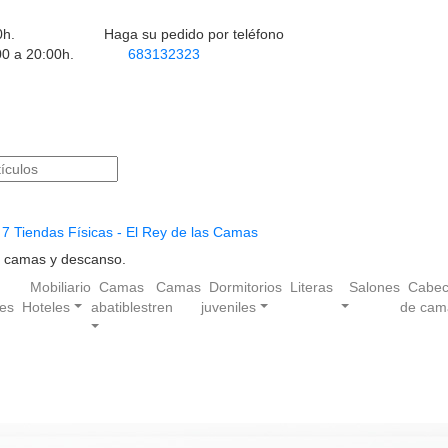
0h.
Haga su pedido por teléfono
00 a 20:00h.
683132323
7 Tiendas Físicas - El Rey de las Camas
en camas y descanso.
Mobiliario
Camas
Camas
Dormitorios
Literas
Salones
Cabec
les
Hoteles
abatibles
tren
juveniles
de cam