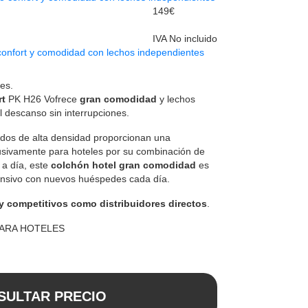
149€
IVA No incluido
confort y comodidad con lechos independientes
es.
rt
PK H26 Vofrece
gran comodidad
y lechos
l descanso sin interrupciones.
dos de alta densidad proporcionan una
usivamente para hoteles por su combinación de
a a día, este
colchón hotel gran comodidad
es
tensivo con nuevos huéspedes cada día.
y competitivos como distribuidores directos
.
PARA HOTELES
SULTAR PRECIO