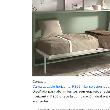
Contactar
Cama abatible horizontal F258 – La solución idea
Diseñada para
alojamientos con espacios red
horizontal F258
ofrece la combinación ideal ent
acogedor
.
Su
estructura compacta
permite
aprovechar al