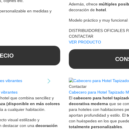
 cojines etc.
Además, ofrece
múltiples posib
decoración de
hotel
.
personalizable en medidas y
Modelo práctico y muy funcional
DISTRIBUIDORES OFICIALES 
CONTACTAR
VER PRODUCTO
ECIO
CON
Contactar
vibrantes
Cabecero para Hotel Tapizado 
otel que combina sencillez y
El
cabecero para hotel tapizad
aza (disponible en más colores
decorativa moderna
que se con
ía a cualquier habitación.
para hoteles con habitaciones 
aportan profundidad y estilo. El
t
cto visual estilizado y
con huéspedes en los que puede
n destacar con una
decoración
totalmente personalizables
.