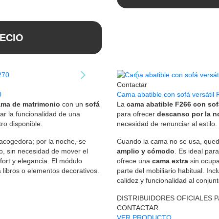
ECIO
Contactar
0
Cama abatible con sofá versátil 
ma de matrimonio
con un
sofá
La
cama abatible F266 con sof
car la funcionalidad de una
para ofrecer
descanso por la 
o disponible.
necesidad de renunciar al estilo.
acogedora; por la noche, se
Cuando la cama no se usa, qued
, sin necesidad de mover el
amplio y cómodo
. Es ideal par
fort y elegancia. El módulo
ofrece una
cama extra
sin ocupa
a libros o elementos decorativos.
parte del mobiliario habitual. In
calidez y funcionalidad al conjunt
DISTRIBUIDORES OFICIALES 
CONTACTAR
VER PRODUCTO