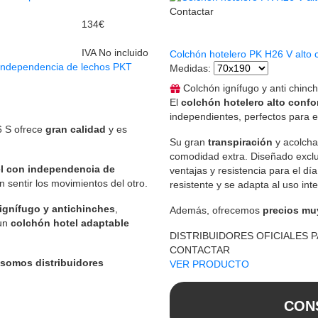
Contactar
134€
IVA No incluido
Colchón hotelero PK H26 V alto 
 independencia de lechos PKT
Medidas
:
Colchón ignífugo y anti chinch
El
colchón hotelero alto confo
independientes, perfectos para e
 S ofrece
gran calidad
y es
Su gran
transpiración
y acolcha
comodidad extra. Diseñado excl
l con independencia de
ventajas y resistencia para el dí
 sentir los movimientos del otro.
resistente y se adapta al uso in
ignífugo y antichinches
,
Además, ofrecemos
precios mu
 un
colchón hotel adaptable
DISTRIBUIDORES OFICIALES 
CONTACTAR
 somos distribuidores
VER PRODUCTO
CON