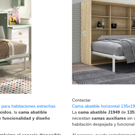
Contactar
l para habitaciones estrechas
Cama abatible horizontal 135x19
ucidos
, la
cama abatible
La
cama abatible J1949
de
135
re
funcionalidad y diseño
necesitan
camas auxiliares
sin 
habitación despejada y funcional
 máximo el espacio disponible
Al cerrarse, queda completamente