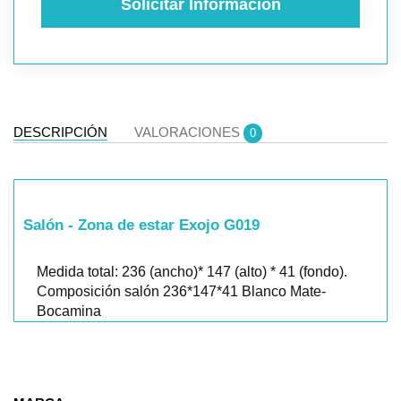
Solicitar Información
DESCRIPCIÓN
VALORACIONES
0
Salón - Zona de estar Exojo G019
Medida total: 236 (ancho)* 147 (alto) * 41 (fondo).
Composición salón 236*147*41 Blanco Mate-
Bocamina
Si estás pensando en montar un salón zona de
estar y necesitas ideas, te invitamos a visitar
nuestras tiendas físicas en Madrid. En El Rey de