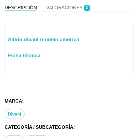
DESCRIPCIÓN
VALORACIONES
0
Sillón divani modelo america
Ficha técnica:
Características Técnicas Sillón individual
Las medidas son: 75cm x 85cm x 100cm
MARCA:
Sillón giratorio
que se puede usar como butaca
sillón y con patas metálicas.
Divani
Su estructura está realizada con madera maciza de
CATEGORÍA / SUBCATEGORÍA:
pino lo que da una gran robustez y estabilidad. En