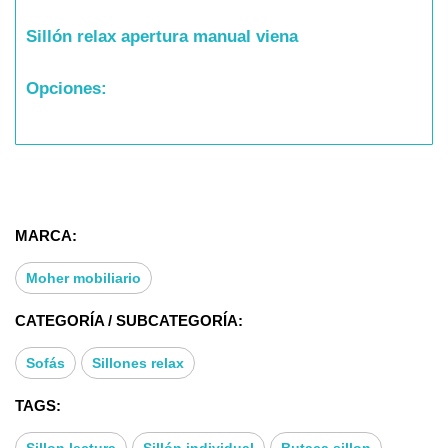
Sillón relax apertura manual viena
Opciones:
* RELAX MOTOR
MARCA:
Características:
Moher mobiliario
CATEGORÍA / SUBCATEGORÍA:
*ARMAZON MACIZO DE MADERA DE PINO.
Sofás
Sillones relax
*ASIENTO DE MADERA CON MUELLES TIPO
ZIG-ZAG.
TAGS:
*RESPALDOS FIBRA HUECA DE ALTA CALIDAD
Sillon lectura
Sillón individual
Butaca sillon