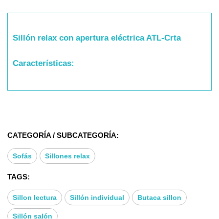
Sillón relax con apertura eléctrica ATL-Crta
Características:
- Estructura madera maciza con escuadras
reforzadas.
CATEGORÍA / SUBCATEGORÍA:
- Suspensión mediante muelles metálicos zig-zag y
cinchado en el respaldo.
Sofás
Sillones relax
- Cojín de asiento formado por bloque de muelles
TAGS:
ensacados recubierto de espuma de poliuretano de
28 kg/m3 de densidad
Sillon lectura
Sillón individual
Butaca sillon
Sillón salón
- Cojines de respaldo y brazos rellenos de fibra