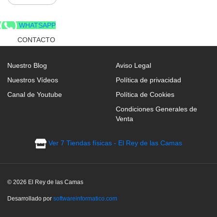
hueca virgen siliconada y termoligada
WHATSAPP
- Sistema de apertura Eléctrico
CONTACTO
- Con capacidad de resistencia de hasta 120 kg.
Nuestro Blog
Aviso Legal
- Con armazón y sistema relax metálico.
Nuestros Vídeos
Política de privacidad
Canal de Youtube
- Tela VIC, Colores: Beige y Gris Oscuro
Política de Cookies
Condiciones Generales de
Venta
Medidas:
Ver 7 Tiendas físicas - El Rey de las Camas
- Butaca: 83 cm (ancho) * 105 cm (alto) * 95 (fondo).
Datos Técnicos:
© 2026 El Rey de las Camas
- Sillón relax con sistema de apertura eléctrico 1
Desarrollado por
softwareinformatico.com
motor + entrada USB.