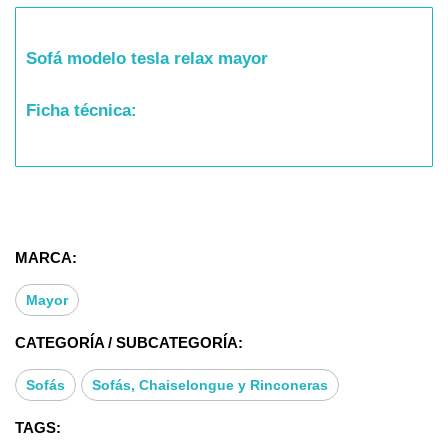
Sofá modelo tesla relax mayor
Ficha técnica:
Con su estructura realizada en madera de pino
macizo junto con el tablero de partículas y DM le
ofrece a este conjunto una gran rigidez y
MARCA:
resistencia.
Mayor
Tanto los asientos como los respaldos son
desenfundables, esto facilita mucho la limpieza del
CATEGORÍA / SUBCATEGORÍA:
sofá.
Sofás
Sofás, Chaiselongue y Rinconeras
En el apartado de materiales, los asientos están
realizados con poliuretano de 30kg y los respaldos
TAGS: