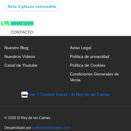
con fibra hueca siliconada.
Sofa 3 plazas extensible
Está cosido con pestaña y se pueden omitir las
costuras decorativas en sobrebrazos y cabezales.
WHATSAPP
CONTACTO
Las patas están realizadas de madera, lo que
garantiza una gran resistencia y robustez.
Nuestro Blog
Aviso Legal
Nuestros Vídeos
Política de privacidad
Canal de Youtube
Política de Cookies
Condiciones Generales de
Venta
Ver 7 Tiendas físicas - El Rey de las Camas
© 2026 El Rey de las Camas
Desarrollado por
softwareinformatico.com