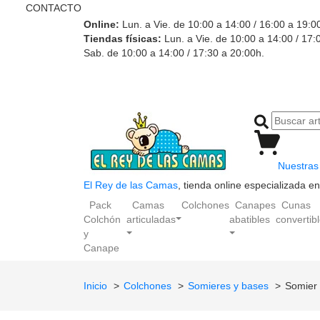
CONTACTO
Online:
Lun. a Vie. de 10:00 a 14:00 / 16:00 a 19:0
Tiendas físicas:
Lun. a Vie. de 10:00 a 14:00 / 17:
Sab. de 10:00 a 14:00 / 17:30 a 20:00h.
Nuestras 
El Rey de las Camas
, tienda online especializada 
Pack
Camas
Colchones
Canapes
Cunas
Colchón
articuladas
abatibles
convertib
y
Canape
Inicio
Colchones
Somieres y bases
Somier