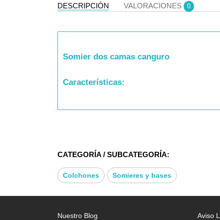
DESCRIPCIÓN
VALORACIONES
0
Somier dos camas canguro
Características:
Esta reforzado con 2 barras centrales en 
acero perfil 40*30cm. Patas enroscadas
CATEGORÍA / SUBCATEGORÍA:
Colchones
Somieres y bases
*BASTIDOR TUBO DE ACERO PERFIL 4
* LÁMINAS MADERA DE CHOPO FLEXI
Nuestro Blog
Aviso 