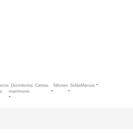
eros
Dormitorios
Camas
Sillones
Sofás
Marcas
a
matrimonio