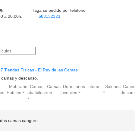
0h.
Haga su pedido por teléfono
00 a 20:00h.
683132323
7 Tiendas Físicas - El Rey de las Camas
en camas y descanso.
Mobiliario
Camas
Camas
Dormitorios
Literas
Salones
Cabec
les
Hoteles
abatibles
tren
juveniles
de cam
 dos camas canguro