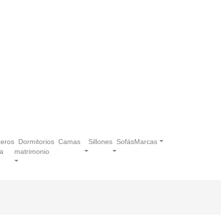
eros
Dormitorios
Camas
Sillones
Sofás
Marcas
a
matrimonio