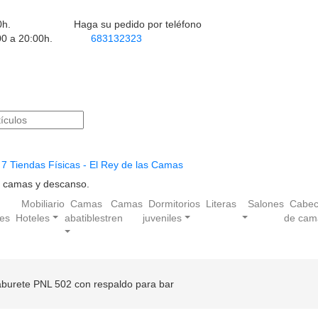
0h.
Haga su pedido por teléfono
00 a 20:00h.
683132323
7 Tiendas Físicas - El Rey de las Camas
en camas y descanso.
Mobiliario
Camas
Camas
Dormitorios
Literas
Salones
Cabec
les
Hoteles
abatibles
tren
juveniles
de cam
aburete PNL 502 con respaldo para bar