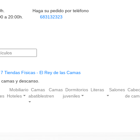
0h.
Haga su pedido por teléfono
00 a 20:00h.
683132323
7 Tiendas Físicas - El Rey de las Camas
en camas y descanso.
Mobiliario
Camas
Camas
Dormitorios
Literas
Salones
Cabec
les
Hoteles
abatibles
tren
juveniles
de cam