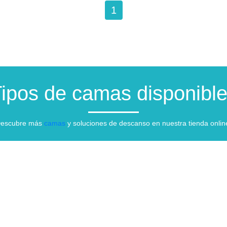
1
ipos de camas disponibl
escubre más
camas
y soluciones de descanso en nuestra tienda onlin