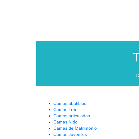
T
D
Camas abatibles
Camas Tren
Camas articuladas
Camas Nido
Camas de Matrimonio
Camas Juveniles