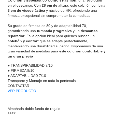
Colchón Viscoelástico Confort Fashion
, una revolución
en el descanso. Con
28 cm de altura
, este colchón combina
3 cm de viscoelástica
y núcleo de HR, ofreciendo una
firmeza excepcional sin comprometer la comodidad.
Su grado de firmeza es 80 y de adaptabilidad 70,
garantizando una
tumbada progresiva
y un
descanso
reparador
. Es la opción ideal para quienes buscan un
colchón y confort
que se adapte perfectamente,
manteniendo una durabilidad superior. Disponemos de una
gran variedad de medidas para este
colchón confortable y
un gran precio
●
TRANSPIRABILIDAD
7/10
●
FIRMEZA
8/10
●
ADAPTABILIDAD
7/10
Transporte y Montaje en toda la península
CONTACTAR
VER PRODUCTO
Almohada doble funda de regalo
385€