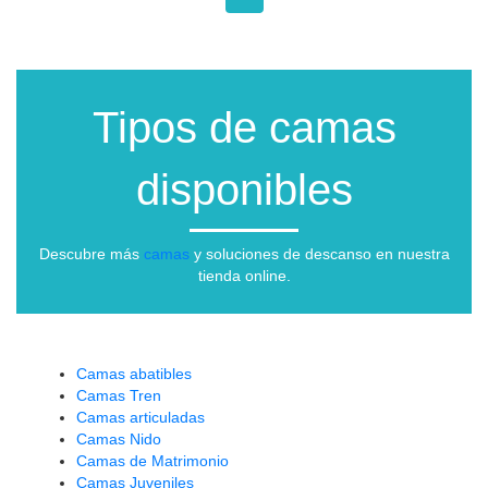
Tipos de camas
disponibles
Descubre más
camas
y soluciones de descanso en nuestra
tienda online.
Camas abatibles
Camas Tren
Camas articuladas
Camas Nido
Camas de Matrimonio
Camas Juveniles