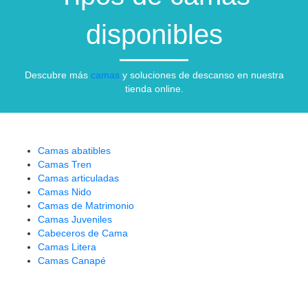
disponibles
Descubre más
camas
y soluciones de descanso en nuestra
tienda online.
Camas abatibles
Camas Tren
Camas articuladas
Camas Nido
Camas de Matrimonio
Camas Juveniles
Cabeceros de Cama
Camas Litera
Camas Canapé