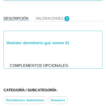
DESCRIPCIÓN
VALORACIONES
0
Vestidor dormitorio guz sonno 01
COMPLEMENTOS OPCIONALES:
* Cajoneras
* Módulos camiseros
* Estantes interiores.
CATEGORÍA / SUBCATEGORÍA:
* GRAN VARIEDAD DE MEDIDAS.
* PUERTA LUNAS*
Dormitorios matrimonio
Armarios