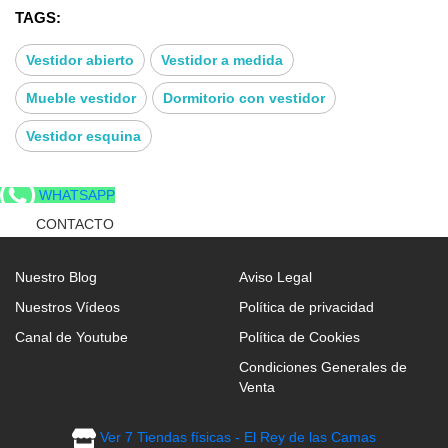
TAGS:
Vestidor abierto
Vestidor a medida
Mueble vestidor
Dormitorio con vestidor
Vestidor esquina
WHATSAPP
CONTACTO
Nuestro Blog
Aviso Legal
Nuestros Vídeos
Política de privacidad
Canal de Youtube
Política de Cookies
Condiciones Generales de
Venta
Ver 7 Tiendas físicas - El Rey de las Camas