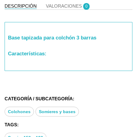
DESCRIPCIÓN
VALORACIONES
0
Base tapizada para colchón 3 barras
Características:
El tablero superior de alta resistencia te
proporcionará un descanso firme y estable evitando
el hundimiento. Bases tapizadas económicas.
CATEGORÍA / SUBCATEGORÍA:
Tenemos todas las medidas y todos los largos,
Colchones
Somieres y bases
siempre recomendable 6 patas
TAGS:
Estructura: