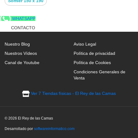
Somier 150 x 190
WHATSAPP
* Bastidor Fabricado en tubo de acero 30*30
CONTACTO
anticorrosión.
Nuestro Blog
Aviso Legal
* Refuerzo: 3 barras de acero central horizontal.
Nuestros Vídeos
Política de privacidad
* Acabado: tejido 3D transpirable con doble
Canal de Youtube
Política de Cookies
acolchado
Condiciones Generales de
Venta
* Colores: Gran variedad de colores.
La
base tapizada
para colchón con 3 barras de
Ver 7 Tiendas físicas - El Rey de las Camas
acero transversales es la elección perfecta para
quienes buscan una base sólida y duradera.
Su estructura fabricada en acero reforzado incluye
© 2026 El Rey de las Camas
tres barras dispuestas de forma transversal en la
Desarrollado por
softwareinformatico.com
zona interior, lo que convierte a esta
base para