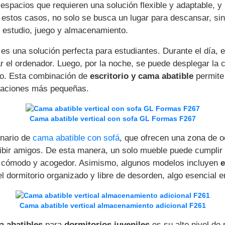
espacios que requieren una solución flexible y adaptable, y
 estos casos, no solo se busca un lugar para descansar, si
 estudio, juego y almacenamiento.
es una solución perfecta para estudiantes. Durante el día, 
izar el ordenador. Luego, por la noche, se puede desplegar l
to. Esta combinación de
escritorio y cama abatible
permite
itaciones más pequeñas.
Cama abatible vertical con sofa GL Formas F267
nario de
cama abatible con sofá
, que ofrecen una zona de oc
ibir amigos. De esta manera, un solo mueble puede cumplir 
 cómodo y acogedor. Asimismo, algunos modelos incluyen
e
l dormitorio organizado y libre de desorden, algo esencial 
Cama abatible vertical almacenamiento adicional F261
 abatibles
para
dormitorios juveniles
es su alto nivel de