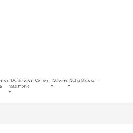
eros
Dormitorios
Camas
Sillones
Sofás
Marcas
a
matrimonio