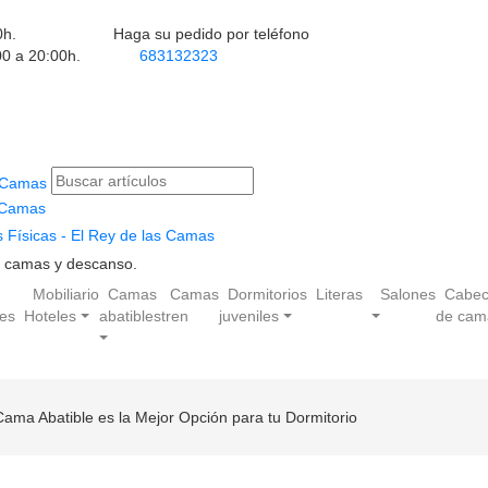
0h.
Haga su pedido por teléfono
00 a 20:00h.
683132323
 Físicas - El Rey de las Camas
en camas y descanso.
Mobiliario
Camas
Camas
Dormitorios
Literas
Salones
Cabec
les
Hoteles
abatibles
tren
juveniles
de cam
ama Abatible es la Mejor Opción para tu Dormitorio